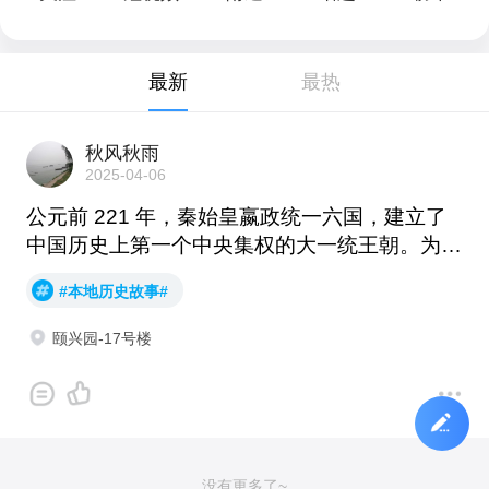
最新
最热
秋风秋雨
普通会员
2025-04-06
公元前 221 年，秦始皇嬴政统一六国，建立了
中国历史上第一个中央集权的大一统王朝。为了
加强对全国的统治，秦始皇在地方上推行郡县
#本地历史故事#
制，将全国分为三十六郡，后来随着疆土的拓展
和管理的需要，郡的数量有所增加。在这一时
颐兴园-17号楼
期，临沂地域属琅琊郡和郯郡，正式纳入了中央
王朝的统一管理体系。 琅琊郡作为秦朝的重要
郡之一，其郡治位于琅琊县（今山东省青岛市琅
琊镇），这里曾是秦帝国最大的港口，见证了当
时海上贸易的繁荣。而郯郡则是秦末从薛郡中分
发
没有更多了~