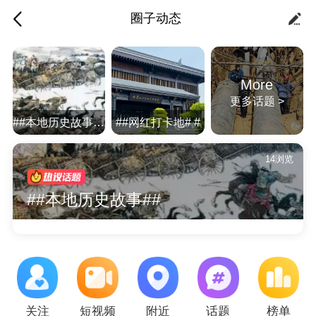
圈子动态
More
更多话题 >
##本地历史故事##
##网红打卡地# #
14浏览
##本地历史故事##
关注
短视频
附近
话题
榜单