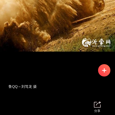
鲁QQ～刘笃龙 摄
分享