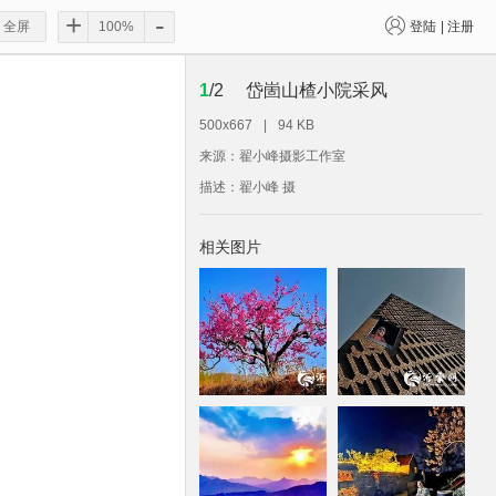
+
-
全屏
登陆
|
注册
1
/
2
岱崮山楂小院采风
500x667
|
94 KB
来源：翟小峰摄影工作室
描述：
翟小峰 摄
相关图片