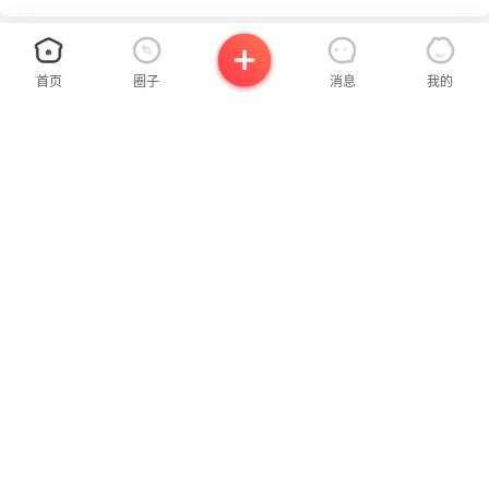
首页
圈子
消息
我的
×
×
关注公众号
请使用拨打
已获取联系方式，请尽快拨打
设置支付密码
需支付
我们将为您使用虚拟号码拨出
温馨提示，您可截图保存联系方式到相册
0.00
¥
请设置6位数字密码确认支付
支付时间:
0
:
0
:
0
此号码将在
秒
后失效，请尽快拨打
立即拨打
·避免使用连续或重复数字，类似“123456”“112233”
立即拨打
·避免使用手机号、证件号中的连续数字
发布
联系我时，请说是在
沂蒙网
上看到的，谢谢！
沂蒙社群官方微信
联系我时，请说是在
沂蒙网
上看到的，谢谢！
确认并支付
立即付款
扫一扫，了解更多信息
发布二手房