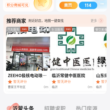
推荐商家
附近好店，地图一键查找
更多
最新入驻，优惠最低6折起
汽车服务
生活服务
餐饮美食
TOP1
TOP2
ZEEHO极核电动琅琊
临沂常健中医医院
山东绿
王路店
限公司
暂无评分
暂无评分
暂无
0m
0m
曹家王平社区
临沂
临沂
沂蒙头条
招聘求职
热门房源