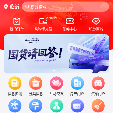
临沂
积分换购
积分换购
双11狂欢福利补贴
双11狂欢福利补贴
充200送39
我的订单
购物卡充值
领券中心
积分商城
信息资讯
分类信息
互动交友
房产门户
汽车门户