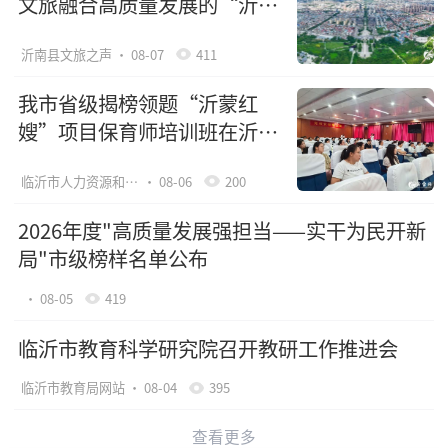
文旅融合高质量发展的“沂南
路径”（上）
沂南县文旅之声
· 08-07
411
我市省级揭榜领题“沂蒙红
嫂”项目保育师培训班在沂水
县开班
临沂市人力资源和社会保障局网站
· 08-06
200
2026年度"高质量发展强担当——实干为民开新
局"市级榜样名单公布
· 08-05
419
临沂市教育科学研究院召开教研工作推进会
临沂市教育局网站
· 08-04
395
查看更多