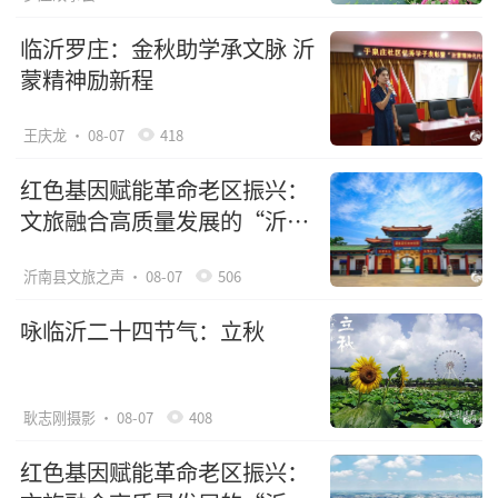
临沂罗庄：金秋助学承文脉 沂
蒙精神励新程
王庆龙
· 08-07
418
红色基因赋能革命老区振兴：
文旅融合高质量发展的“沂南
路径”（下）
沂南县文旅之声
· 08-07
506
咏临沂二十四节气：立秋
耿志刚摄影
· 08-07
408
红色基因赋能革命老区振兴：