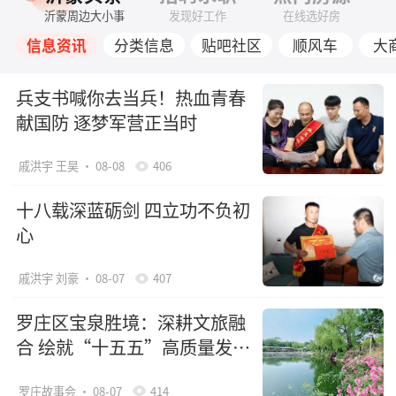
沂蒙周边大小事
发现好工作
在线选好房
信息资讯
分类信息
贴吧社区
顺风车
大
兵支书喊你去当兵！热血青春
献国防 逐梦军营正当时
戚洪宇 王昊
· 08-08
406
十八载深蓝砺剑 四立功不负初
心
戚洪宇 刘豪
· 08-07
407
罗庄区宝泉胜境：深耕文旅融
合 绘就“十五五”高质量发展
新画卷
罗庄故事会
· 08-07
414