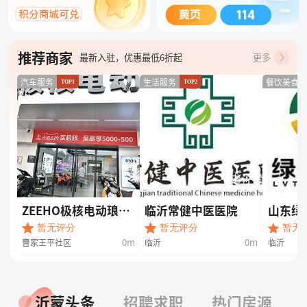
附近好店，地图一键查找
推荐商家
最新入驻，优惠最低6折起
更多
汽车服务
生活服务
餐饮美食
TOP1
TOP2
ZEEHO极核电动琅琊
临沂常健中医医院
山东绿
王路店
限公司
暂无评分
暂无评分
暂无
0m
0m
曹家王平社区
临沂
临沂
沂蒙头条
招聘求职
热门房源