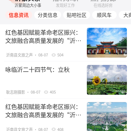
沂蒙周边大小事
发现好工作
在线选好房
信息资讯
分类信息
贴吧社区
顺风车
大
红色基因赋能革命老区振兴：
文旅融合高质量发展的“沂南
路径”（下）
沂南县文旅之声
· 08-07
504
咏临沂二十四节气：立秋
耿志刚摄影
· 08-07
405
红色基因赋能革命老区振兴：
文旅融合高质量发展的“沂南
路径”（上）
沂南县文旅之声
· 08-07
408