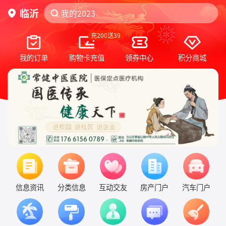
临沂
我的2023
我的2023
积分换购
积分换购
充200送39
我的订单
购物卡充值
领券中心
积分商城
信息资讯
分类信息
互动交友
房产门户
汽车门户