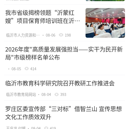
我市省级揭榜领题“沂蒙红
嫂”项目保育师培训班在沂水
县开班
临沂市人力资源和社会保障局网站
· 08-06
198
2026年度"高质量发展强担当——实干为民开新
局"市级榜样名单公布
· 08-05
414
临沂市教育科学研究院召开教研工作推进会
临沂市教育局网站
· 08-04
393
罗庄区委宣传部“三对标”借智兰山 宣传思想
文化工作质效双升
王庆龙 付媛
· 08-04
419