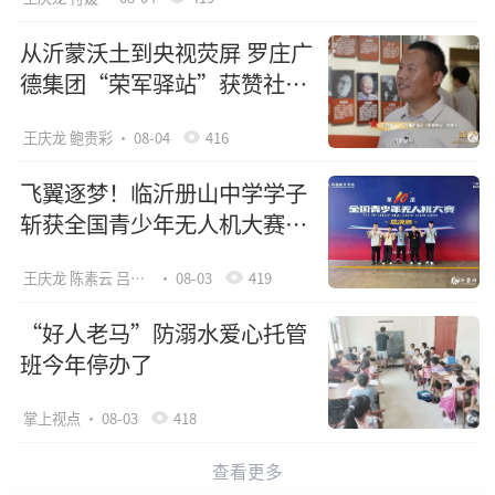
从沂蒙沃土到央视荧屏 罗庄广
德集团“荣军驿站”获赞社会
化拥军“全国样板”
王庆龙 鲍贵彩
· 08-04
416
飞翼逐梦！临沂册山中学学子
斩获全国青少年无人机大赛一
等奖
王庆龙 陈素云 吕友云
· 08-03
419
“好人老马”防溺水爱心托管
班今年停办了
掌上视点
· 08-03
418
查看更多