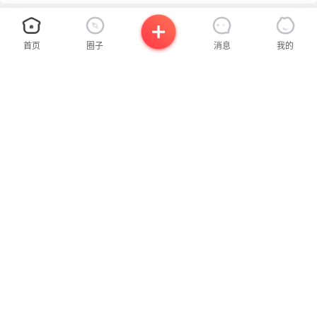
首页
圈子
消息
我的
×
×
关注公众号
请使用拨打
已获取联系方式，请尽快拨打
设置支付密码
需支付
我们将为您使用虚拟号码拨出
温馨提示，您可截图保存联系方式到相册
0.00
¥
请设置6位数字密码确认支付
支付时间:
0
:
0
:
0
此号码将在
秒
后失效，请尽快拨打
立即拨打
·避免使用连续或重复数字，类似“123456”“112233”
立即拨打
·避免使用手机号、证件号中的连续数字
发布
联系我时，请说是在
沂蒙网
上看到的，谢谢！
沂蒙社群官方微信
联系我时，请说是在
沂蒙网
上看到的，谢谢！
确认并支付
立即付款
扫一扫，了解更多信息
发布二手房