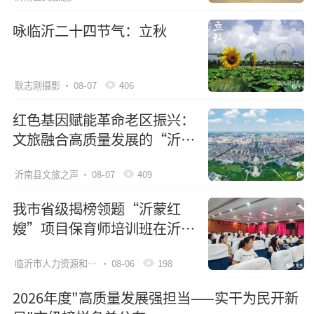
咏临沂二十四节气：立秋
耿志刚摄影
· 08-07
406
红色基因赋能革命老区振兴：
文旅融合高质量发展的“沂南
路径”（上）
沂南县文旅之声
· 08-07
409
我市省级揭榜领题“沂蒙红
嫂”项目保育师培训班在沂水
县开班
临沂市人力资源和社会保障局网站
· 08-06
198
2026年度"高质量发展强担当——实干为民开新