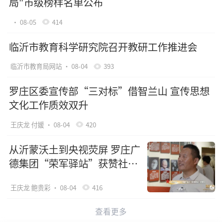
局"市级榜样名单公布
· 08-05
414
临沂市教育科学研究院召开教研工作推进会
临沂市教育局网站
· 08-04
393
罗庄区委宣传部“三对标”借智兰山 宣传思想
文化工作质效双升
王庆龙 付媛
· 08-04
420
从沂蒙沃土到央视荧屏 罗庄广
德集团“荣军驿站”获赞社会
化拥军“全国样板”
王庆龙 鲍贵彩
· 08-04
416
查看更多