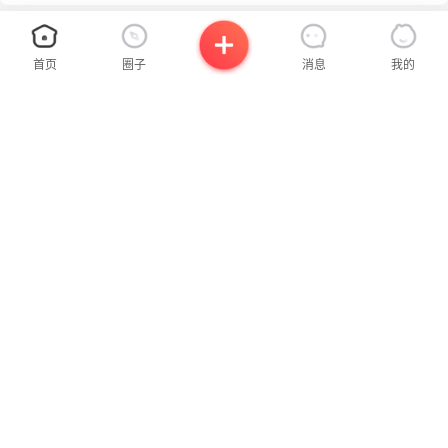
首页
圈子
消息
我的
×
×
关注公众号
请使用拨打
已获取联系方式，请尽快拨打
设置支付密码
需支付
我们将为您使用虚拟号码拨出
温馨提示，您可截图保存联系方式到相册
0.00
¥
请设置6位数字密码确认支付
支付时间:
0
:
0
:
0
此号码将在
秒
后失效，请尽快拨打
立即拨打
·避免使用连续或重复数字，类似“123456”“112233”
立即拨打
·避免使用手机号、证件号中的连续数字
发布
联系我时，请说是在
沂蒙网
上看到的，谢谢！
沂蒙社群官方微信
联系我时，请说是在
沂蒙网
上看到的，谢谢！
确认并支付
立即付款
扫一扫，了解更多信息
发布二手房