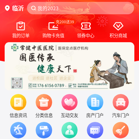
临沂
我的2023
我的2023
积分换购
积分换购
充200送39
我的订单
购物卡充值
领券中心
积分商城
信息资讯
分类信息
互动交友
房产门户
汽车门户