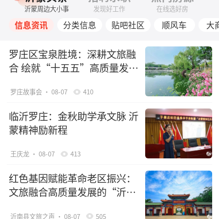
沂蒙周边大小事
发现好工作
在线选好房
信息资讯
分类信息
贴吧社区
顺风车
大
罗庄区宝泉胜境：深耕文旅融
合 绘就“十五五”高质量发展
新画卷
罗庄故事会
· 08-07
410
临沂罗庄：金秋助学承文脉 沂
蒙精神励新程
王庆龙
· 08-07
413
红色基因赋能革命老区振兴：
文旅融合高质量发展的“沂南
路径”（下）
沂南县文旅之声
· 08-07
505