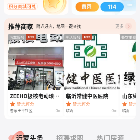
推荐商家
附近好店，地图一键查找
更多
最新入驻，优惠最低6折起
汽车服务
生活服务
餐饮美食
TOP1
TOP2
ZEEHO极核电动琅琊
临沂常健中医医院
山东绿
王路店
限公司
暂无评分
暂无评分
暂无
0m
0m
曹家王平社区
临沂
临沂
沂蒙头条
招聘求职
热门房源