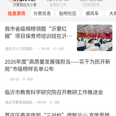
沂蒙周边大小事
发现好工作
在线选好房
信息资讯
分类信息
贴吧社区
顺风车
大
我市省级揭榜领题“沂蒙红
嫂”项目保育师培训班在沂水
县开班
临沂市人力资源和社会保障局网站
· 08-06
195
2026年度"高质量发展强担当——实干为民开新
局"市级榜样名单公布
· 08-05
409
临沂市教育科学研究院召开教研工作推进会
临沂市教育局网站
· 08-04
389
罗庄区委宣传部“三对标”借智兰山 宣传思想