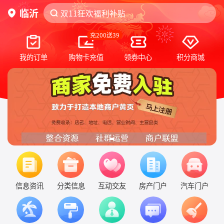
临沂
我的2023
我的2023
积分换购
积分换购
充200送39
我的订单
购物卡充值
领券中心
积分商城
信息资讯
分类信息
互动交友
房产门户
汽车门户