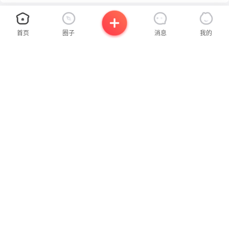
首页
圈子
消息
我的
×
×
关注公众号
请使用拨打
已获取联系方式，请尽快拨打
设置支付密码
需支付
我们将为您使用虚拟号码拨出
温馨提示，您可截图保存联系方式到相册
0.00
¥
请设置6位数字密码确认支付
支付时间:
0
:
0
:
0
此号码将在
秒
后失效，请尽快拨打
立即拨打
·避免使用连续或重复数字，类似“123456”“112233”
立即拨打
·避免使用手机号、证件号中的连续数字
发布
联系我时，请说是在
沂蒙网
上看到的，谢谢！
沂蒙社群官方微信
联系我时，请说是在
沂蒙网
上看到的，谢谢！
确认并支付
立即付款
扫一扫，了解更多信息
发布二手房