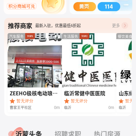
附近好店，地图一键查找
推荐商家
最新入驻，优惠最低6折起
更多
汽车服务
生活服务
餐饮美食
TOP1
TOP2
ZEEHO极核电动琅琊
临沂常健中医医院
山东绿
王路店
限公司
暂无评分
暂无评分
暂无
0m
0m
曹家王平社区
临沂
临沂
沂蒙头条
招聘求职
热门房源