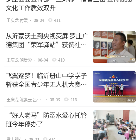
文化工作质效双升
王庆龙 付媛
· 08-04
411
从沂蒙沃土到央视荧屏 罗庄广
德集团“荣军驿站”获赞社会
化拥军“全国样板”
王庆龙 鲍贵彩
· 08-04
410
飞翼逐梦！临沂册山中学学子
斩获全国青少年无人机大赛一
等奖
王庆龙 陈素云 吕友云
· 08-03
416
“好人老马”防溺水爱心托管
班今年停办了
掌上视点
· 08-03
414