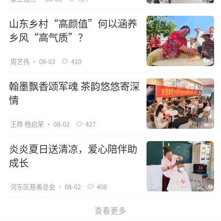
山东乡村“高颜值”何以涵养
乡风“高气质”？
周艺伟
· 08-03
410
翰墨飘香颂军魂 茶韵悠悠寄深
情
王晔 杨启荣
· 08-02
427
炎炎夏日送清凉，爱心陪伴助
成长
河东区慈善总会
· 08-02
408
查看更多