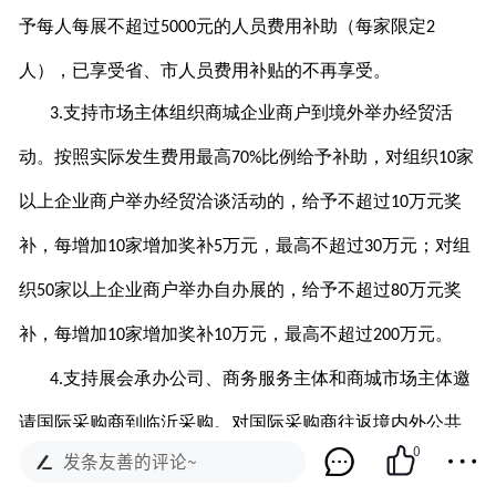
予每人每展不超过
元的人员费用补助（每家限定
5000
2
人），已享受省、市人员费用补贴的不再享受。
支持市场主体组织商城企业商户到境外举办经贸活
3.
动。按照实际发生费用最高
比例给予补助，对组织
家
70%
10
以上企业商户举办经贸洽谈活动的，给予不超过
万元奖
10
补，每增加
家增加奖补
万元，最高不超过
万元；对组
10
5
30
织
家以上企业商户举办自办展的，给予不超过
万元奖
50
80
补，每增加
家增加奖补
万元，最高不超过
万元。
10
10
200
支持展会承办公司、商务服务主体和商城市场主体邀
4.
请国际采购商到临沂采购。对国际采购商往返境内外公共
0
发条友善的评论~
交通费用（境外交通包括：飞机、轮船等，境内交通包括