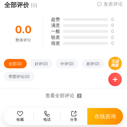
全部评价
发表评论
佛山市祥源家具制造有限公
(
)
0
司
超赞
0
满意
0
0.0
一般
0
佛山市祥源家具制造有限公司创办于 1997年，是
较差
0
整体评分
一家专业设计、研发、生产、安装、售后一条龙
很差
0
服务的五星级酒店家具的国际化生产型企业。 目
前成功为四季、万豪、喜来登、君悦、香格里
拉、索菲特等多个高端星级酒店完成了系统家具
全部(
0
)
好评(
0
)
中评(
0
)
差评(
0
)
配置，产品行销全球，包括但不限于远销日本、
美国、加拿大、俄罗斯、韩国、中东、东南亚等
带图评论(
0
)
世界各地。 2021年，祥源家具高端酒店软固一体
化定制家具产品的销售额达3...
查看全部评论
13702968896 或
在线咨询
佛山市高明区杨和镇河西路金银街2号
收藏
电话
分享